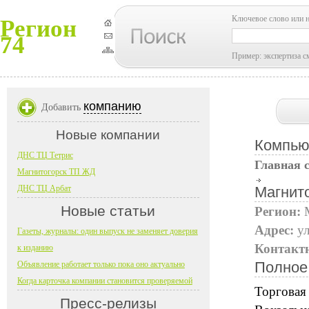
Ключевое слово или 
Регион
74
Пример: экспертиза с
компанию
Добавить
Новые компании
Компью
ДНС ТЦ Тетрис
Главная 
Магнитогорск ТП ЖД
ДНС ТЦ Арбат
Магнит
Новые статьи
Регион:
Адрес:
ул
Газеты, журналы: один выпуск не заменяет доверия
Контакт
к изданию
Полное
Объявление работает только пока оно актуально
Когда карточка компании становится проверяемой
Торговая
Пресс-релизы