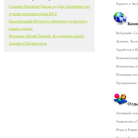
Раритет и Экс
Голкипер Магнитки Джелал-ад-Дин Амирбеков стал
лучшим новичком сезона ВХЛ
Баскетбольный Металлург обновляет состав перед
Комп
новым сезоном
Вебдизайн. Со
Фестиваль Магнит Евразии. Код времени свяжет
Домены. Хост
Аркаим и Магнитогорск
Заработок в 
Комплектующ
Компьютеры и
Поисковая оп
Продвижение 
Отды
Активный от
Знакомства и
Игры и Развл