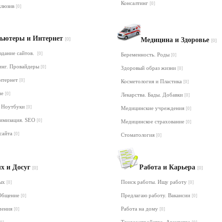
Консалтинг
[0]
клюзив
[0]
ьютеры и Интернет
[0]
Медицина и Здоровье
[0]
здание сайтов.
[0]
Беременность. Роды
[0]
инг. Провайдеры
[0]
Здоровый образ жизни
[0]
Интернет
[0]
Косметология и Пластика
[0]
ие
[0]
Лекарства. Бады. Добавки
[0]
 Ноутбуки
[0]
Медицинские учреждения
[0]
тимизация. SEO
[0]
Медицинское страхование
[0]
сайта
[0]
Стоматология
[0]
х и Досуг
Работа и Карьера
[0]
[0]
дых
Поиск работы. Ищу работу
[0]
[0]
 Общение
Предлагаю работу. Вакансии
[0]
[0]
ечения
Работа на дому
[0]
[0]