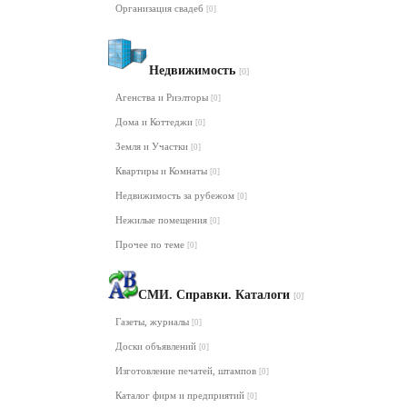
Организация свадеб
[0]
Недвижимость
[0]
Агенства и Риэлторы
[0]
Дома и Коттеджи
[0]
Земля и Участки
[0]
Квартиры и Комнаты
[0]
Недвижимость за рубежом
[0]
Нежилые помещения
[0]
Прочее по теме
[0]
СМИ. Справки. Каталоги
[0]
Газеты, журналы
[0]
Доски объявлений
[0]
Изготовление печатей, штампов
[0]
Каталог фирм и предприятий
[0]