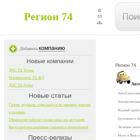
Регион 74
компанию
Добавить
Новые компании
Регион 74
ДНС ТЦ Тетрис
Магнитогорск ТП ЖД
Авт
ДНС ТЦ Арбат
АвтоСтрахов
Новые статьи
Автокосметика
Газеты, журналы: один выпуск не заменяет доверия
Водный транс
к изданию
Грузовики и 
Объявление работает только пока оно актуально
Когда карточка компании становится проверяемой
Легковые авт
Мото и Вело 
Пресс-релизы