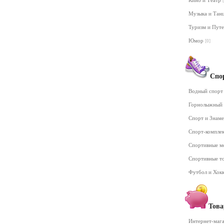
Кино и Театр
Музыка и Та
Туризм и Пут
Юмор
[0]
Спо
Водный спор
Горнолыжный
Спорт и Знам
Спорт-компле
Спортивные м
Спортивные т
Футбол и Хок
Това
Интернет-маг