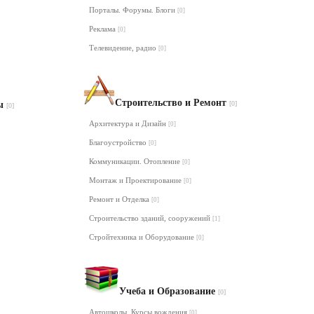
Порталы. Форумы. Блоги
[0]
Реклама
[0]
Телевидение, радио
[0]
Строительство и Ремонт
лы
[0]
[0]
Архитектура и Дизайн
[0]
Благоустройство
[0]
Коммуникации. Отопление
[0]
Монтаж и Проектирование
[0]
Ремонт и Отделка
[0]
Строительство зданий, сооружений
[1]
Стройтехника и Оборудование
[0]
Учеба и Образование
[0]
Автошколы. Курсы вождения
[0]