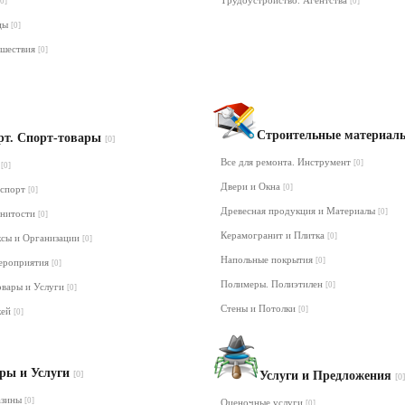
Трудоустройство. Агентства
[0]
[0]
нцы
[0]
ешествия
[0]
Строительные материа
рт. Спорт-товары
[0]
Все для ремонта. Инструмент
[0]
т
[0]
Двери и Окна
[0]
 спорт
[0]
Древесная продукция и Материалы
[0]
енитости
[0]
Керамогранит и Плитка
[0]
ксы и Организации
[0]
Напольные покрытия
[0]
ероприятия
[0]
Полимеры. Полиэтилен
[0]
овары и Услуги
[0]
Стены и Потолки
[0]
кей
[0]
ры и Услуги
[0]
Услуги и Предложения
[0]
азины
[0]
Оценочные услуги
[0]