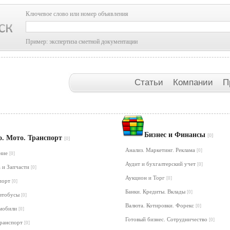
Ключевое слово или номер объявления
Пример: экспертиза сметной документации
Статьи
Компании
П
Бизнес и Финансы
[0]
о. Мото. Транспорт
[0]
Анализ. Маркетинг. Реклама
[0]
ание
[0]
Аудит и бухгалтерский учет
[0]
 и Запчасти
[0]
Аукцион и Торг
[0]
порт
[0]
Банки. Кредиты. Вклады
[0]
Автобусы
[0]
Валюта. Котировки. Форекс
[0]
омобили
[0]
Готовый бизнес. Сотрудничество
[0]
транспорт
[0]