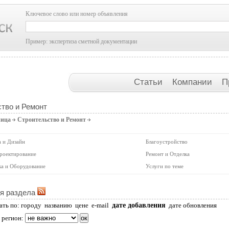
Ключевое слово или номер объявления
Пример: экспертиза сметной документации
Статьи
Компании
П
тво и Ремонт
ница
Строительство и Ремонт
 и Дизайн
Благоустройство
роектирование
Ремонт и Отделка
ка и Оборудование
Услуги по теме
я раздела
дате добавления
ать по:
городу
названию
цене
e-mail
дате обновления
 регион: