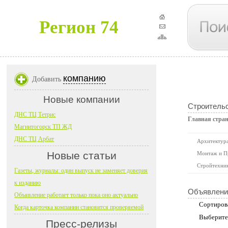
Регион 74
компанию
Добавить
Новые компании
Строительс
ДНС ТЦ Тетрис
Главная стра
Магнитогорск ТП ЖД
ДНС ТЦ Арбат
Архитектура
Новые статьи
Монтаж и П
Стройтехни
Газеты, журналы: один выпуск не заменяет доверия
к изданию
Объявлени
Объявление работает только пока оно актуально
Сортиров
Когда карточка компании становится проверяемой
Выберите
Пресс-релизы