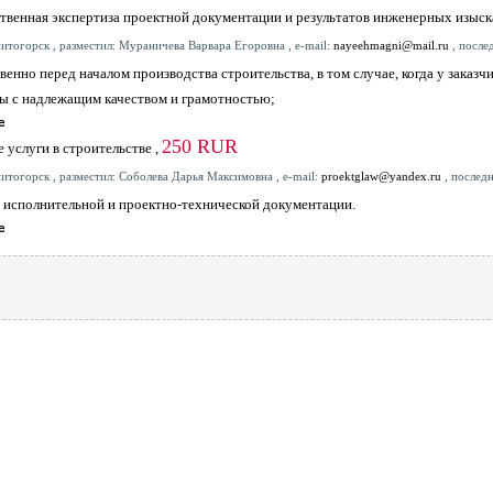
твенная экспертиза проектной документации и результатов инженерных изыс
итогорск , разместил: Мураничева Варвара Егоровна , e-mail:
nayeehmagni@mail.ru
, после
венно перед началом производства строительства, в том случае, когда у заказ
ы с надлежащим качеством и грамотностью;
250 RUR
 услуги в строительстве ,
итогорск , разместил: Соболева Дарья Максимовна , e-mail:
proektglaw@yandex.ru
, послед
 исполнительной и проектно-технической документации.