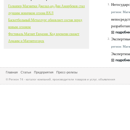
Негосударс
1.
Голкипер Магнитки Джелал-ад-Дин Амирбеков стал
регион: Магн
лучшим новичком сезона ВХЛ
непосредст
Баскетбольный Металлург обновляет состав перед
разработан
новым сезоном
Фестиваль Магнит Евразии. Код времени свяжет
Экспертные
2.
Аркаим и Магнитогорск
регион: Магн
Экспертиза
Главная
Статьи
Предприятия
Пресс-релизы
© Регион 74 - каталог компаний, производители товаров и услуг, объявления