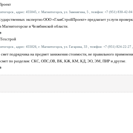
Проект
тогорск , адрес: 455045, г. Магнитогорск, ул. Завенягина, 5 , телефон: +7 (951) 830-42-04 
сударственных экспертиз ООО «ГлавСтройПроект» предлагает услуги проверк
в Магнитогорске и Челябинской области.
Техстрой
тогорск , адрес: 455026, г. Магнитогорск, ул. Гагарина, 33 , телефон: +7 (951) 824-22-27 ,
 смет подрядчика на предмет занижения стоимости, не правильного применени
 смет по разделам: СКС, ОПС,ОВ, ВК, КЖ, КМ, КД, ЭО, ЭМ, ПИР и другие.