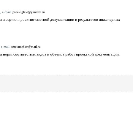
, e-mail:
proektglaw@yandex.ru
и и оценки проектно-сметной документации и результатов инженерных
 e-mail:
smetatechstr@mail.ru
я норм, соответствия видов и объемов работ проектной документации.