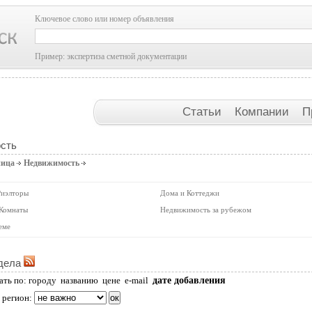
Ключевое слово или номер объявления
Пример: экспертиза сметной документации
Статьи
Компании
П
сть
ница
Недвижимость
Риэлторы
Дома и Коттеджи
 Комнаты
Недвижимость за рубежом
еме
дела
дате добавления
ать по:
городу
названию
цене
e-mail
 регион: