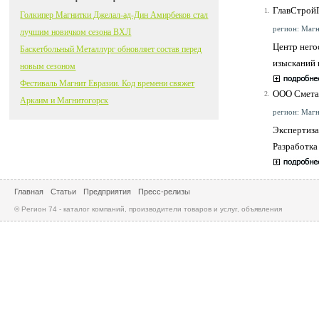
ГлавСтрой
1.
Голкипер Магнитки Джелал-ад-Дин Амирбеков стал
регион: Магни
лучшим новичком сезона ВХЛ
Центр него
Баскетбольный Металлург обновляет состав перед
изысканий 
новым сезоном
Фестиваль Магнит Евразии. Код времени свяжет
ООО Смета
2.
Аркаим и Магнитогорск
регион: Магни
Экспертиза
Разработка
Главная
Статьи
Предприятия
Пресс-релизы
© Регион 74 - каталог компаний, производители товаров и услуг, объявления