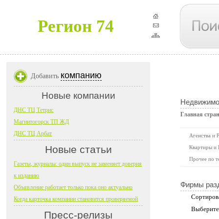
Регион 74
компанию
Добавить
Новые компании
Недвижимо
ДНС ТЦ Тетрис
Главная стра
Магнитогорск ТП ЖД
ДНС ТЦ Арбат
Агенства и 
Новые статьи
Квартиры и
Прочее по т
Газеты, журналы: один выпуск не заменяет доверия
к изданию
Фирмы раз
Объявление работает только пока оно актуально
Сортиров
Когда карточка компании становится проверяемой
Выберите
Пресс-релизы