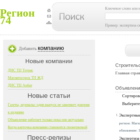
Ключевое слово или 
Регион
74
Пример: экспертиза с
компанию
Добавить
Новые компании
Строительс
ДНС ТЦ Тетрис
Главная стра
Магнитогорск ТП ЖД
ДНС ТЦ Арбат
Объявлени
Новые статьи
Сортиров
Выберите
Газеты, журналы: один выпуск не заменяет доверия
к изданию
Экспертные 
1.
Объявление работает только пока оно актуально
регион: Магн
Когда карточка компании становится проверяемой
обновление: 
Пресс-релизы
Экспертиза